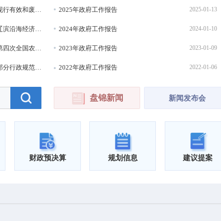
能
政府常务会议
政府公报
权责清
市政府工作报告
数
盘政发〔2026〕5号 盘锦市人民政府关于印发《盘锦市人民政府工作规则》的通知...
2026年政府工作报告
盘政发〔2026〕3号 盘锦市人民政府关于公布现行有效和废止部分行政规范性文件目录的通知...
2025年政府工作报告
盘政发〔2025〕7号 盘锦市人民政府关于赋予辽滨沿海经济技术开发区一批行政职权及公共服务事项的决定...
2024年政府工作报告
盘政发〔2025〕6号 盘锦市人民政府关于做好第四次全国农业普查工作的通知
2023年政府工作报告
盘政发〔2025〕5号 盘锦市人民政府关于废止部分行政规范性文件的通知
2022年政府工作报告