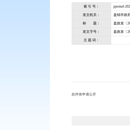
您现在所在的位置：
首页
>
政务公开
索 引 号：
发文机关：
标 题：
发文字号：
主 题 词：