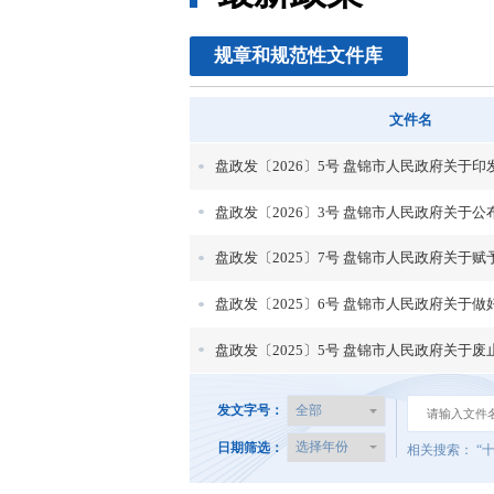
重大会议
职能职
决策预公开
助企纾
最新政策
规章和规范性文件库