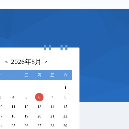
书长：
王冰
次常务会议
2026年8月
<
>