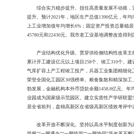
综合实力稳步提升。扭住高质量发展不动摇，完成
提升。预计2021年，地区生产总值1390亿元，年均
上工业增加值年均增长6%；固定资产投资总量稳居
45780元和22430元。我市老工业基地调整改造
产业结构优化升级。贯穿供给侧结构性改革主线，
累计开工建设亿元以上项目258个、竣工310个
气库扩容上产工程竣工投产，兵器工业集团精细化工
荣登全国化工园区30强榜单。粮食集散和精深加
勃发展，金融机构本外币贷款余额1458.8亿元、年
业园成为国家级示范园区。建立实质性产学研联盟5
居全省前列，盘锦高新区在省级高新区绩效考评中
改革开放不断深化。坚持以高水平制度创新为高
管服”“一网通办”“一网统管”“一网协同”等改革