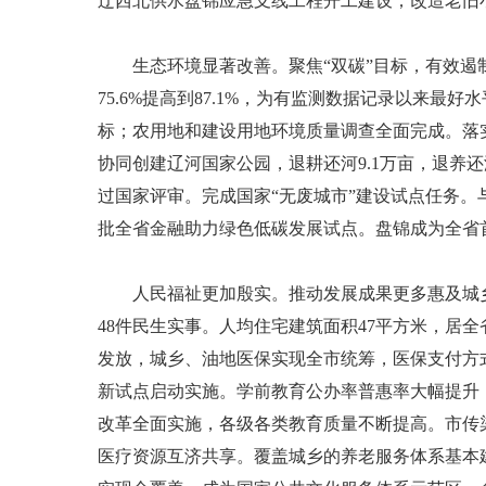
辽西北供水盘锦应急支线工程开工建设；改造老旧小区
生态环境显著改善。聚焦“双碳”目标，有效遏制“
75.6%提高到87.1%，为有监测数据记录以来
标；农用地和建设用地环境质量调查全面完成。落实
协同创建辽河国家公园，退耕还河9.1万亩，退养还湿
过国家评审。完成国家“无废城市”建设试点任务。
批全省金融助力绿色低碳发展试点。盘锦成为全省
人民福祉更加殷实。推动发展成果更多惠及城乡百
48件民生实事。人均住宅建筑面积47平方米，居
发放，城乡、油地医保实现全市统筹，医保支付方
新试点启动实施。学前教育公办率普惠率大幅提升
改革全面实施，各级各类教育质量不断提高。市传
医疗资源互济共享。覆盖城乡的养老服务体系基本