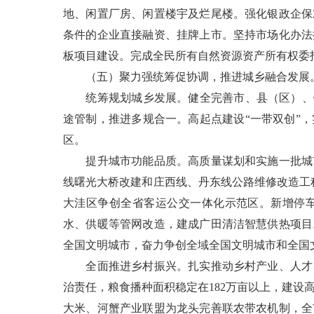
地、闲置厂房、闲置楼宇及烂尾楼。强化银政企保
条件的企业直接融资、挂牌上市。坚持市场化办法
板项目建设。完成全民所有自然资源资产所有权委
（五）聚力强统筹促协调，推进城乡融合发展。
统筹规划城乡发展。健全完善市、县（区）、镇
途管制，推进多规合一。高起点建设“一带双创”
区。
提升城市功能品质。高质量谋划和实施一批城市
线曙光大桥改建和庄西线、丹东线公路维修改造工
大洼区争创全省客运公交一体化示范区。新增停车
水、供暖等管网改造，建成广田清洁智慧供热项目
全国文明城市，奋力争创全域全国文明城市和全国
全面推进乡村振兴。扎实推动乡村产业、人才、
治责任，粮食播种面积稳定在182万亩以上，建设
大米、河蟹产业联盟为龙头完善联农带农机制，全