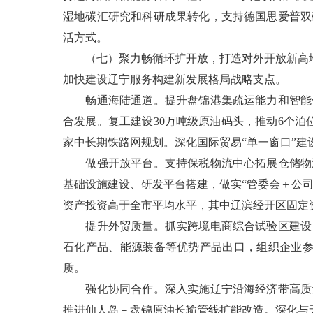
湿地碳汇研究和科研成果转化，支持德国思爱普双
活方式。
（七）聚力畅循环扩开放，打造对外开放新高地。
加快建设辽宁服务构建新发展格局战略支点。
畅通海陆通道。提升盘锦港集疏运能力和智能化
合发展。复工建设30万吨级原油码头，推动6个泊
家中长期铁路网规划。深化国际贸易“单一窗口”建
做强开放平台。支持保税物流中心拓展仓储物流
基础设施建设、研发平台搭建，做实“管委会＋公司
资产投资高于全市平均水平，其中辽滨经开区固定资
提升外贸质量。抓实跨境电商综合试验区建设，
石化产品、能源装备等优势产品出口，组织企业参
质。
强化协同合作。深入实施辽宁沿海经济带高质量
推进仙人岛－盘锦原油长输管线扩能改造。深化与