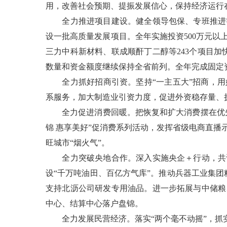
用，改善社会预期、提振发展信心，保持经济运行
全力推进项目建设。健全领导包保、专班推进等
设一批高质量发展项目。全年实施投资500万元以
三力中科新材料、联成顺酐丁二醇等243个项目加
数量和资金额度继续保持全省前列。全年完成固定资产
全力抓好招商引资。坚持“一主五大”招商，用
系服务，加大制造业引资力度，促进外资稳存量、扩
全力促进消费回暖。把恢复和扩大消费摆在优先
锦 惠享美好”促消费系列活动，发挥省级电商直
旺城市“烟火气”。
全力突破央地合作。深入实施央企＋行动，共谋
设“千万吨油田、百亿方气库”。推动兵器工业集团
支持北沥公司研发专用油品。进一步拓展与中储粮
中心、结算中心落户盘锦。
全力发展民营经济。落实“两个毫不动摇”，抓实