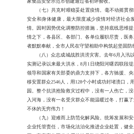
家食品安全示范市创建通过省初评验收。
（七）共克时艰稳妥处置疫情。毫不动摇贯彻“
安全和身体健康，最大限度减少疫情对经济社会发
情。因时因势优化调整防控措施，坚持底线思维提
情之下，各县区、各部门、各单位履职尽责，医务
者默默奉献，全市人民在守望相助中构筑起坚固防
（八）众志成城战胜洪涝灾害。去年6月入汛以来
实测记录以来最大洪水，8月1日绕阳河曙四联段
领导和国家有关部委的鼎力支持下，各方驰援、央
移安置群众2546人，用128个小时成功封堵溃
园。整个抗洪抢险救灾过程中，没有一人伤亡，没
入河海，没有一名受灾群众不能温暖过冬，打赢了
不休的无穷伟力！
（九）迎难而上防范化解风险。统筹发展和安全
企业托管责任，市场化法治化推进企业处置，健全