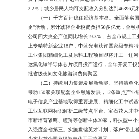
2.2％；城乡居民人均可支配收入分别达到46396元
（一）千方百计稳住经济基本盘。全面落实国家
企”活动，累计减轻企业税费负担50多亿元，金
公司四大央企产值同比增长19.3％，占全市规上工业
上专精特新企业18户，中蓝光电获评国家级专精
工业集团精细化工及原料工程项目即将开工，辽河
达氮化镓半导体芯片项目投产运行，全年开复工投资
批省级夜间文化旅游消费集聚区。
（二）持续用力集聚发展新动能。坚持清单化、项
带动150家关联配套企业融通发展，12条重点产
电子信息产业基地取得重要进展。精细化工中试基
工业互联网标识解析二级节点平台、宝石花人才中
市新培育雏鹰、瞪羚等创新主体20家，科技型中小
入强度全省第三。实施盘锦英才计划，落户“带土移植
为东北首个国家级智慧化工示范园区。