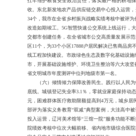
扛牢维护粮食安全政治责任，落实最严格的耕地保护制
收。东北新发地农产品供应链交易中心投入运营，开
34个，我市在全省乡村振兴战略实绩考核中被评
改造如期竣工。5G智慧快速公交系统上线运行，
交都市创建任务，在全省城市公交高质量发展示范
区11个，为33个小区17888户居民解决已售
线工程加快建设。市政绿色生态及数字化基础设施
市，开展基础设施维护、环境卫生整治等六大攻坚行
省文明城市年度测评中位列地级市第一名。
（六）倾情倾力保障改善民生。践行以人民为中
底线。城镇登记失业率3.1％，零就业家庭保持动
元，困难群体医疗救助限额提高到4万元，城乡居民
部评为落实义务教育“双减”典型案例，大洼高中
投入运营，辽河美术馆等“三馆一院”服务功能不
院绩效考核中位次大幅前移、省内地市级综合医院