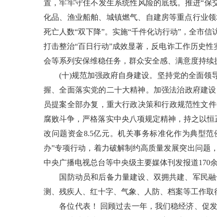
置，牢牢守住不发生系统性风险的底线。推进“保
化品、渔业船舶、城镇燃气、自建房等重点行业领
死亡人数“双下降”。实施“千件化访行动”，全市
打击整治“百日行动”成效显著，反电诈工作历史性
会等系列安保维稳任务，群众安全感、满意度持续
(十)规范加强政府自身建设。坚持党的全面领导
握、全面落实党的二十大精神。加强法治政府建设，
员提案全部办复，重大行政决策和行政规范性文件
腐败斗争，严格落实中央八项规定精神，持之以恒正
改问题资金8.5亿元。机关事务标准化作为典型
办”专项行动，着力破解制约高质量发展突出问题
中央广播电视总台等中央级主要媒体刊发报道170
国防动员和后备力量建设、双拥共建、军民融合
测、残疾人、红十字、气象、人防、档案等工作取
各位代表！ 回顾过去一年，我们稳经济、促发