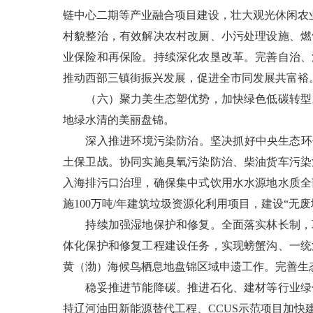
链中心二期等产业融合项目建设，壮大观光休闲农业
村貌整治，有效解决农村改厕、小污处理设施、燃
业保险和再保险。持续深化农垦改革。完善自治、
推动西部三镇街振兴发展，促进全市同发展共富裕
（六）聚力美生态塑优势，加快绿色低碳转型。
地绿水清的美丽盘锦。
深入推进环境污染防治。坚决抓好中央生态环保
土保卫战。协同实施臭氧污染防治、柴油货车污染
入海排污口治理，确保集中式饮用水水源地水质全
施100万吨/年建筑垃圾资源化利用项目，建设“无废
持续加强湿地保护和修复。全面落实林长制，巩
体化保护和修复工程建设任务，实现螃蟹沟、一统
黄（渤）海候鸟栖息地盘锦区域申遗工作。完善生
稳妥推进节能降碳。推进石化、建材等行业绿色
持辽河油田新能源替代工程、CCUS示范项目加