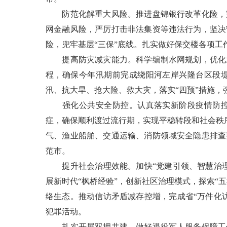
防范化解重大风险。推进盘锦银行改革化险，完
网金融风险，严厉打击非法集资等违法行为，坚决
险，兜牢基层“三保”底线。扎实做好保交楼各项工
提高防灾减灾能力。科学编制水网规划，优化水
程，确保今年汛期前完成绕阳河左岸兴隆台区段
汛、抗大旱、抢大险、救大灾，落实“四预”措施，
强化公共安全防控。认真落实新阶段疫情防控各
症，确保顺利渡过流行期，实现平稳转段和社会秩序
气、渔业船舶、交通运输、消防领域安全隐患排查
范市。
提升社会治理效能。加快“党建引领、智慧治理
展新时代“枫桥经验”，创新社区治理模式，探索“
络生态。推动信访矛盾减存控增，完成省“万件化
犯罪活动。
扎实开展双拥共建，做好退役军人服务保障工作