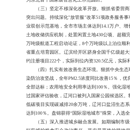
（三）坚定不移深化改革开放。狠抓省委营商环
突出问题。持续深化"放管服"改革51项政务服务
业双创示范基地，全市市场主体达到14.1万户、
土地收储供应机制，处置闲置土地430公顷、超额
万吨级航道工程启动论证，8个万吨级以上泊位顺利
省重点培育园区。辽滨经开区跻身全国千亿级超大
约注册项目222个，实际到位内资320.5亿元，
（四）扎实有效改善生态环境。狠抓中央生态环保
染防治攻坚战，全年PM2.5浓度同比改善15％，
全部达标；农用地安全利用率达到100％。强化
过国家评估验收，辽河口被列入国家公园候选区。
低碳项目实现碳减排20余万吨，辽河口盐沼生态
达到100％。盘锦获得“国际湿地城市”殊荣，入
（五）深入推进城乡融合发展。如期编制市级国