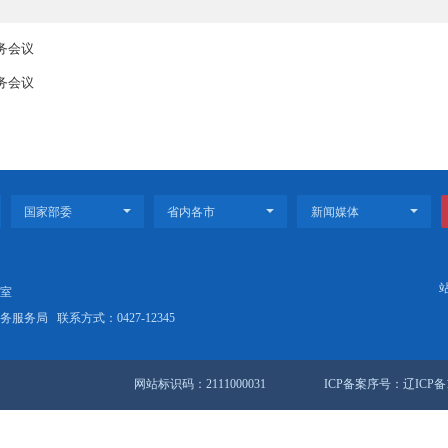
计监督是完善监督体系的有效抓手，是防范统计造假的重要举措。要深
政绩观，依法依规开展统计工作，深化统计监督与其他各类监督贯通协
事项。
同连、周伟山、胡振乾、黄薇薇，市政府秘书长王冰参加会议。会议还
届第83次常务会议
届第79次常务会议