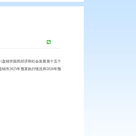
次常务会议
浏览次数：
431
次
相关会议精神，审议并原则通过《盘锦市国民经济和社会发展第十五个
会发展计划的报告》《关于盘锦市2025年预算执行情况和2026年预