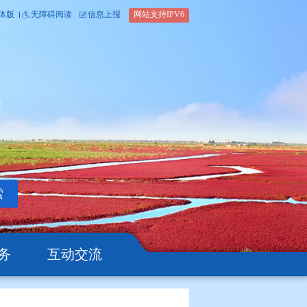
内部办公平台
简体版
繁体版
无障碍阅读
信息上报
网站支
搜索
公开
办事服务
互动交流