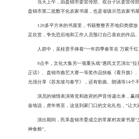
当天上午，由盘锦市委宣传部、双台子区委宣传部主
盘锦市第二批数字化农家书屋，也是省级示范农家书
120多平方米的书屋里，书籍整整齐齐地归类摆放
足欣赏，争先恐后地和工作人员预订自己喜欢的作品
人群中，吴桂贤手捧着“一年四季春常在 万紫千红花
9点半，文化大集另一项重头戏“惠民文艺演出”拉开
正话》、盘锦市曲艺大赛一等奖作品快板《看升旗》、
允强分享《苏东坡与春节》，还有歌曲、朗诵等14个
演员的倾情表演将党和政府的声音传递出来，赢得观
奋地说，虎年将至，这送到家门口的文化礼包，“让大
演出期间，民革盘锦市委成立的常家村农家书屋“文化
神食粮”。