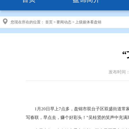
您现在所在的位置：
首页
>
要闻动态
>
上级媒体看盘锦
发布时间：20
1月20日早上7点多，盘锦市双台子区双盛街道常家
写春联，早点去，赚个好彩头！”吴桂贤的笑声中充满