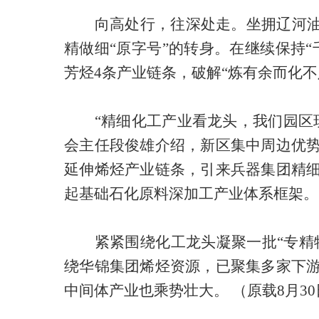
向高处行，往深处走。坐拥辽河
精做细“原字号”的转身。在继续保持
芳烃4条产业链条，破解“炼有余而化不
“精细化工产业看龙头，我们园区
会主任段俊雄介绍，新区集中周边优
延伸烯烃产业链条，引来兵器集团精
起基础石化原料深加工产业体系框架。
紧紧围绕化工龙头凝聚一批
“专
绕华锦集团烯烃资源，已聚集多家下
中间体产业也乘势壮大。 （原载8月3