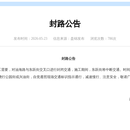
态
>
通知公告
封路公告
发布时间：2026-05-23
信息来源：盘锦发布
封路公告
侧油海路施工需要，对油海路与东跃街交叉口进行封闭交通，施工期间，东跃街
。请过往车辆、行人绕行公园街或兴油街，自觉遵照现场交通标识指示通行