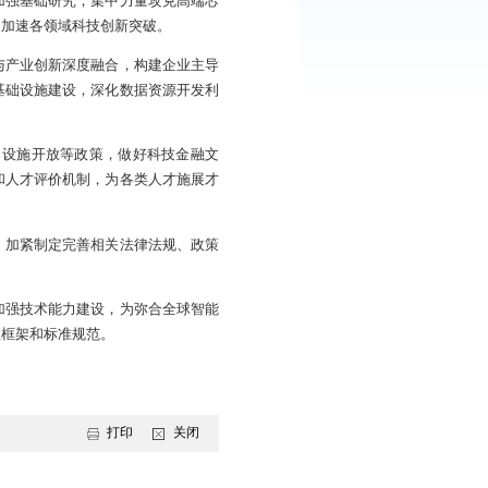
同志认真听取讲解，并进行了讨论。
革命和产业变革的战略性技术，深刻改变人类生产生活方式。
能综合实力整体性、系统性跃升。同时，在基础理论、关键核
产业发展和赋能应用，完善人工智能监管体制机制，牢牢掌握
等方面取得突破。要持续加强基础研究，集中力量攻克高端芯
工智能引领科研范式变革，加速各领域科技创新突破。
要推动人工智能科技创新与产业创新深度融合，构建企业主导
展新赛道。统筹推进算力基础设施建设，深化数据资源开发利
权、财政税收、政府采购、设施开放等政策，做好科技金融文
智能科研保障、职业支持和人才评价机制，为各类人才施展才