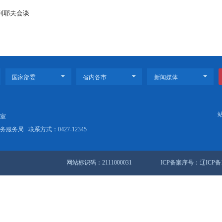
工智能带来前所未有发展机遇，也带来前所未遇风险挑战。要把握
理准则，构建技术监测、风险预警、应急响应体系，确保人工智能
工智能可以是造福人类的国际公共产品。要广泛开展人工智能国际
推动各方加强发展战略、治理规则、技术标准的对接协调，早日形
开国务院常务会议
塞拜疆总统阿利耶夫会谈