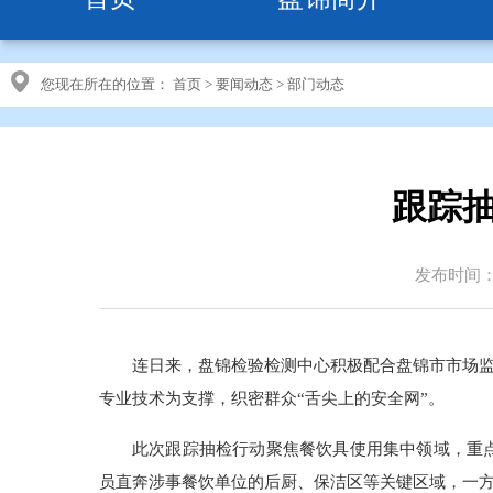
您现在所在的位置：
首页
>
要闻动态
>
部门动态
跟踪抽
发布时间：20
连日来，盘锦检验检测中心积极配合盘锦市市场
专业技术为支撑，织密群众“舌尖上的安全网”。
此次跟踪抽检行动聚焦餐饮具使用集中领域，重点
员直奔涉事餐饮单位的后厨、保洁区等关键区域，一