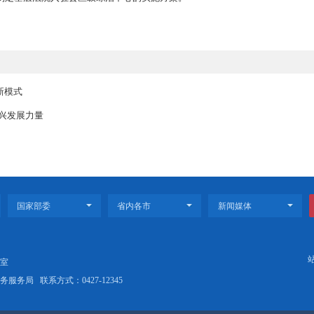
讼服务分流到第二单元即“法院先行调解室”，根据纠纷的不同类
特邀调解组织开展立案后审判前的先行调解工作。
视入驻综治中心工作，审判委员会专职委员杨敏带队，辖区四家
兴市中级人民法院进行学习考察，围绕矛盾纠纷多元化解、诉讼服
结合盘锦实际制定基层法院入驻县区级综治中心的实施方案。
文旅交”融合新模式
基因 汲取振兴发展力量