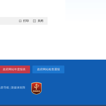
型，依托“总对总”诉调对接机制，委派给行业主管部门的调解
基层法院分管立案诉服副院长、立案庭长共同前往“枫桥经
务体系建设和入驻综治中心开展基层社会治理工作进行深入交
打印
关闭