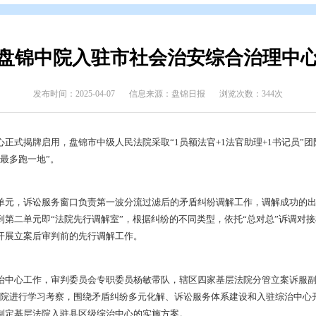
态
>
部门动态
盘锦中院入驻市社会治安
发布时间：2025-04-07
信息来源：盘锦日报
合治理中心正式揭牌启用，盘锦市中级人民法院采取“1员额法官+
只进一扇门、最多跑一地”。
设立两个单元，诉讼服务窗口负责第一波分流过滤后的矛盾纠纷